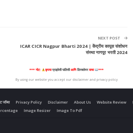
NEXT POST
ICAR CICR Nagpur Bharti 2024 | केंद्रीय कापूस संशोधन
संस्था नागपूर भरती 2024
*** नोट:
कृपया
प्राइवेसी पालिसी
आणि
डिस्क्लेमर
वाचा
***
By using our website you accept our disclaimer and privacy policy
ंट जॉब्स
Privacy Policy
Disclaimer
About Us
Website Review
ercentage
Image Resizer
Image To Pdf