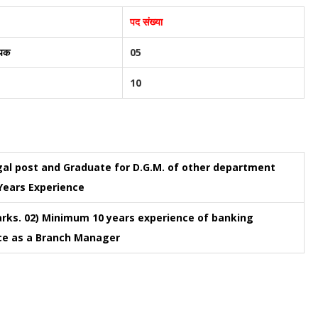
पद संख्या
ापक
05
10
 legal post and Graduate for D.G.M. of other department
 Years Experience
arks. 02) Minimum 10 years experience of banking
nce as a Branch Manager