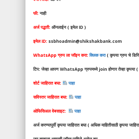
फी:
नाही
अर्ज पद्धती:
ऑनलाईन ( इमेल ID )
इमेल ID:
ssbhoadmin@shikshakbank.com
WhatsApp ग्रुप ला जॉइन करा:
क्लिक करा
( कृपया ग्रुप चे डिस्
टिप: जेव्हा आपण WhatsApp ग्रुपमध्ये join होणार तेव्हा कृ
शोर्ट जाहिरात बघा:
पाहा
सविस्तर जाहिरात बघा:
पाहा
ओफिसिअल वेबसाइट:
पाहा
अर्ज करण्यापूर्वी कृपया जाहिरात बघा ( अधिक माहितीसाठी कृपया जाहिर
जर तुम्हाला आणखी जॉब्स पाहिजे असेल तर,