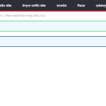
यातील जॉब्स
सेन्ट्रल गवर्नमेंट जॉब्स
सरळसेवा
निकाल
प्रवेशपत्
| शिक्षक सहकारी बँक नागपूर भरती 2024