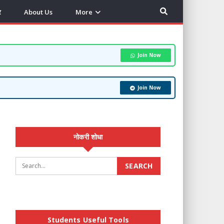
र
About Us
More
Join Now
Join Now
नोकरी शोधा
Students Useful Tools