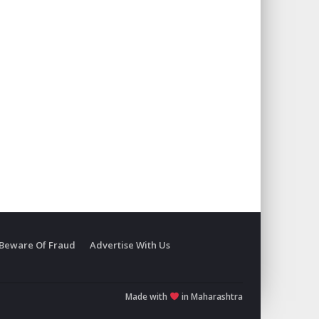
Beware Of Fraud
Advertise With Us
Made with
in Maharashtra