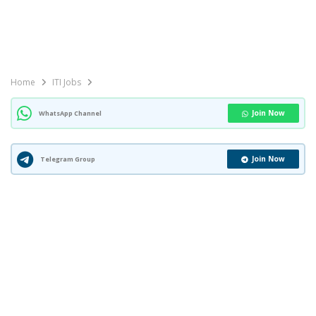
Home
ITI Jobs
Join Now
WhatsApp Channel
Join Now
Telegram Group