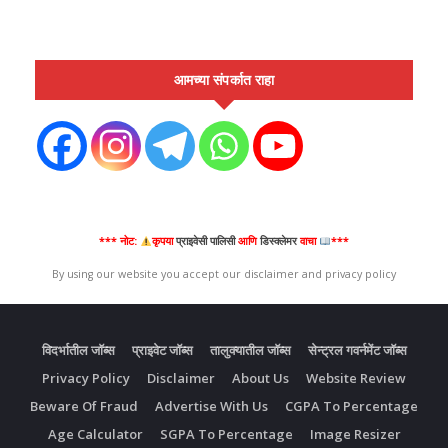
आमच्या संपर्कात राहा
*** नोट:
कृपया
प्राइवेसी पालिसी
आणि
डिस्क्लेमर
वाचा
***
By using our website you accept our disclaimer and privacy policy
विदर्भातील जॉब्स
प्राइवेट जॉब्स
तालुक्यातील जॉब्स
सेन्ट्रल गवर्नमेंट जॉब्स
Privacy Policy
Disclaimer
About Us
Website Review
Beware Of Fraud
Advertise With Us
CGPA To Percentage
Age Calculator
SGPA To Percentage
Image Resizer