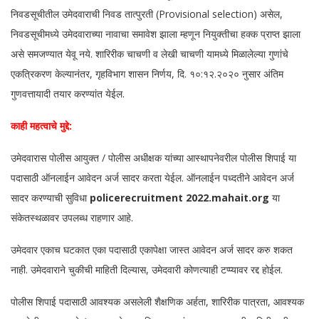
निवडसूचीतील उमेदवाराची निवड तात्पुरती (Provisional selection) असेल,
निवडसूचीमध्ये उमेदवाराच्या नावाचा समावेश झाला म्हणून नियुक्तीचा हक्क प्राप्त झाला
असे समजण्यात येवू नये. शारिरीक चाचणी व लेखी चाचणी यामध्ये मिळालेल्या गुणांचे
एकत्रिकरण केल्यानंतर, गृहविभाग शासन निर्णय, दि. १०:१२.२०२० नुसार अंतिम
गुणवत्तायादी तयार करण्यांत येईल.
काही महत्वाचे मुद्दे:
उमेदवारास पोलीस आयुक्त / पोलीस अधीक्षक यांच्या आस्थापनेवरील पोलीस शिपाई या
पदासाठी ऑनलाईन आवेदन अर्ज सादर करता येईल. ऑनलाईन पध्दतीने आवेदन अर्ज
सादर करण्याची सुविधा
policerecruitment 2022.mahait.org
या
संकेतस्थळावर उपलब्ध राहणार आहे.
उमेदवार एकाच घटकात एका पदासाठी एकापेक्षा जास्त आवेदन अर्ज सादर करु शकत
नाही. उमेदवाराने चुकीची माहिती दिल्यास, उमेदवारी कोणत्याही टप्प्यावर रद्द होईल.
पोलीस शिपाई पदासाठी आवश्यक असलेली शैक्षणिक अर्हता, शारिरीक पात्रता, आवश्यक