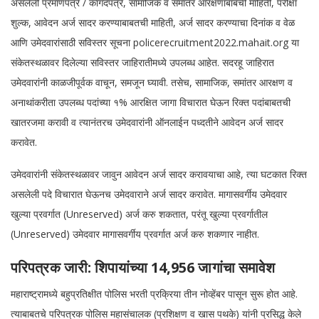
असलेली प्रमाणपत्रे / कागदपत्रे, सामाजिक व समांतर आरक्षणाबाबची माहिती, परीक्षा
शुल्क, आवेदन अर्ज सादर करण्याबाबतची माहिती, अर्ज सादर करण्याचा दिनांक व वेळ
आणि उमेदवारांसाठी सविस्तर सूचना policerecruitment2022.mahait.org या
संकेतस्थळावर दिलेल्या सविस्तर जाहिरातीमध्ये उपलब्ध आहेत. सदरहू जाहिरात
उमेदवारांनी काळजीपूर्वक वाचून, समजून घ्यावी. तसेच, सामाजिक, समांतर आरक्षण व
अनाथांकरीता उपलब्ध पदांच्या १% आरक्षित जागा विचारात घेऊन रिक्त पदांबाबतची
खातरजमा करावी व त्यानंतरच उमेदवारांनी ऑनलाईन पध्दतीने आवेदन अर्ज सादर
करावेत.
उमेदवारांनी संकेतस्थळावर जावुन आवेदन अर्ज सादर करावयाचा आहे, त्या घटकात रिक्त
असलेली पदे विचारात घेऊनच उमेदवाराने अर्ज सादर करावेत. मागासवर्गीय उमेदवार
खुल्या प्रवर्गात (Unreserved) अर्ज करु शकतात, परंतू खुल्या प्रवर्गातील
(Unreserved) उमेदवार मागासवर्गीय प्रवर्गात अर्ज करु शकणार नाहीत.
परिपत्रक जारी: शिपायांच्या 14,956 जागांचा समावेश
महाराष्ट्रामध्ये बहुप्रतिक्षीत पोलिस भरती प्रक्रिया तीन नोव्हेंबर पासून सुरू होत आहे.
त्याबाबतचे परिपत्रक पोलिस महासंचालक (प्रशिक्षण व खास पथके) यांनी प्रसिद्ध केले