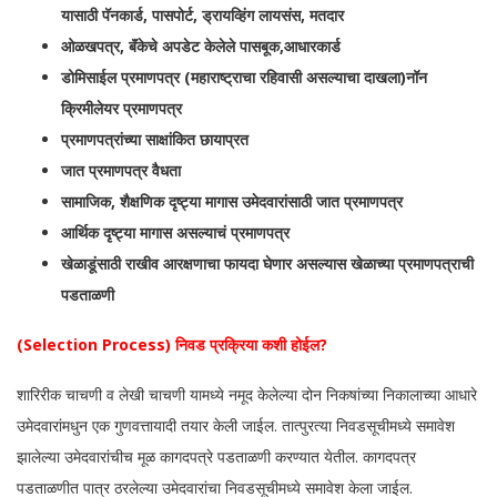
यासाठी पॅनकार्ड, पासपोर्ट, ड्रायव्हिंग लायसंस, मतदार
ओळखपत्र, बॅंकेचे अपडेट केलेले पासबूक,आधारकार्ड
डोमिसाईल प्रमाणपत्र (महाराष्ट्राचा रहिवासी असल्याचा दाखला)नॉन
क्रिमीलेयर प्रमाणपत्र
प्रमाणपत्रांच्या साक्षांकित छायाप्रत
जात प्रमाणपत्र वैधता
सामाजिक, शैक्षणिक दृष्ट्या मागास उमेदवारांसाठी जात प्रमाणपत्र
आर्थिक दृष्ट्या मागास असल्याचं प्रमाणपत्र
खेळाडूंसाठी राखीव आरक्षणाचा फायदा घेणार असल्यास खेळाच्या प्रमाणपत्राची
पडताळणी
(Selection Process) निवड प्रक्रिया कशी होईल?
शारिरीक चाचणी व लेखी चाचणी यामध्ये नमूद केलेल्या दोन निकषांच्या निकालाच्या आधारे
उमेदवारांमधुन एक गुणवत्तायादी तयार केली जाईल. तात्पुरत्या निवडसूचीमध्ये समावेश
झालेल्या उमेदवारांचीच मूळ कागदपत्रे पडताळणी करण्यात येतील. कागदपत्र
पडताळणीत पात्र ठरलेल्या उमेदवारांचा निवडसूचीमध्ये समावेश केला जाईल.