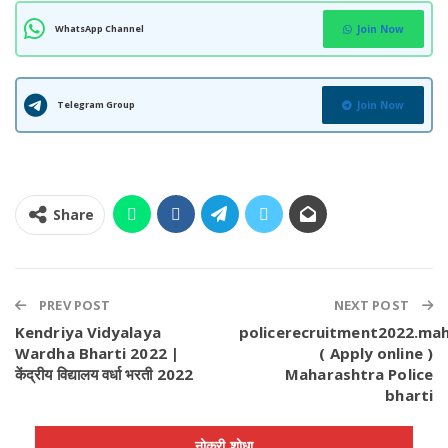
WhatsApp Channel
Join Now
Telegram Group
Join Now
Share
PREV POST
NEXT POST
Kendriya Vidyalaya
policerecruitment2022.mah
Wardha Bharti 2022 |
( Apply online )
केंद्रीय विद्यालय वर्धा भरती 2022
Maharashtra Police
bharti
नोकरी शोधा