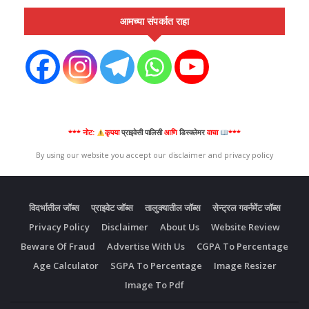
आमच्या संपर्कात राहा
*** नोट:
कृपया
प्राइवेसी पालिसी
आणि
डिस्क्लेमर
वाचा
***
By using our website you accept our disclaimer and privacy policy
विदर्भातील जॉब्स
प्राइवेट जॉब्स
तालुक्यातील जॉब्स
सेन्ट्रल गवर्नमेंट जॉब्स
Privacy Policy
Disclaimer
About Us
Website Review
Beware Of Fraud
Advertise With Us
CGPA To Percentage
Age Calculator
SGPA To Percentage
Image Resizer
Image To Pdf