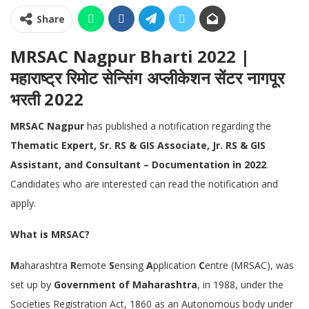
Share
MRSAC Nagpur Bharti 2022 |
महाराष्ट्र रिमोट सेन्सिंग अप्लीकेशन सेंटर नागपूर
भरती 2022
MRSAC Nagpur
has published a notification regarding the
Thematic Expert, Sr. RS & GIS Associate, Jr. RS & GIS
Assistant, and Consultant – Documentation in 2022
.
Candidates who are interested can read the notification and
apply.
What is MRSAC?
M
aharashtra
R
emote
S
ensing
A
pplication
C
entre (MRSAC), was
set up by
Government of Maharashtra
, in 1988, under the
Societies Registration Act, 1860 as an Autonomous body under