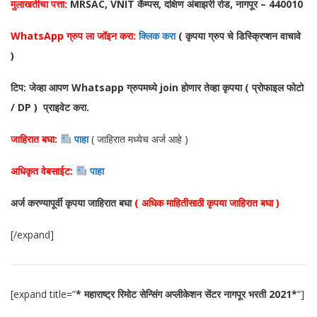
मुलाखतीचा पत्ता:
MRSAC, VNIT कॅम्पस, दक्षिण अंबाझरी रोड, नागपूर – 440010
WhatsApp ग्रुप ला जॉइन करा:
क्लिक करा
( कृपया ग्रुप चे डिस्क्रिप्शन वाचावे
)
टिप: जेव्हा आपण Whatsapp ग्रुपमध्ये join होणार तेव्हा कृपया ( प्रोफाइल फोटो
/ DP ) प्राइवेट करा.
जाहिरात बघा:
पाहा
( जाहिरात मध्येच अर्ज आहे )
अधिकृत वेबसाईट:
पाहा
अर्ज करण्यापूर्वी कृपया जाहिरात बघा
( अधिक माहितीसाठी कृपया जाहिरात बघा )
[/expand]
[expand title=”
* महाराष्ट्र रिमोट सेन्सिंग अप्लीकेशन सेंटर नागपूर भरती 2021*
“]