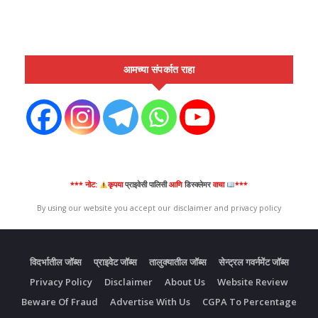
आमच्या संपर्कात राहा
*** नोट:
कृपया
प्राइवेसी पालिसी
आणि
डिस्क्लेमर
वाचा
***
By using our website you accept our disclaimer and privacy policy
विदर्भातील जॉब्स
प्राइवेट जॉब्स
तालुक्यातील जॉब्स
सेन्ट्रल गवर्नमेंट जॉब्स
Privacy Policy
Disclaimer
About Us
Website Review
Beware Of Fraud
Advertise With Us
CGPA To Percentage