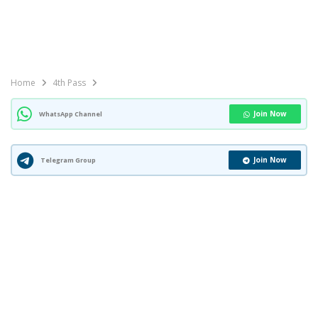
Home
4th Pass
Join Now
WhatsApp Channel
Join Now
Telegram Group