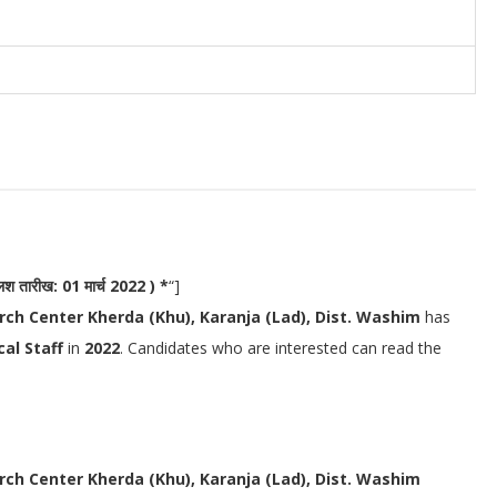
्लिश तारीख: 01 मार्च 2022 ) *
“]
rch Center Kherda (Khu), Karanja (Lad), Dist. Washim
has
al Staff
in
2022
.
Candidates who are interested can read the
rch Center Kherda (Khu), Karanja (Lad), Dist. Washim