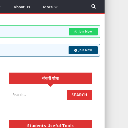
र
About Us
More
Join Now
Join Now
नोकरी शोधा
Students Useful Tools