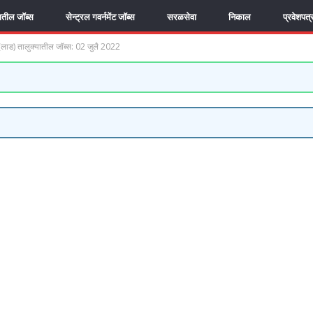
यातील जॉब्स
सेन्ट्रल गवर्नमेंट जॉब्स
सरळसेवा
निकाल
प्रवेशपत्
ड) तालुक्यातील जॉब्स: 02 जुलै 2022