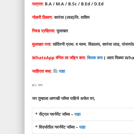
पात्रता:
B.A / M.A / B.Sc / B.Ed / D.Ed
नोकरी ठिकाण:
कारंजा (लाड)जि. वाशिम
निवड प्रक्रिया:
मुलाखत
मुलाखत पत्ता:
सांदिपनी प्राथ. व माध्य. विद्यालय, कारंजा लाड, पांजरपोळ
WhatsApp चॅनेल ला जॉइन करा:
क्लिक करा
( आता मिळवा What
जाहिरात बघा:
पाहा
src: lm
जर तुम्हाला आणखी जॉब्स पाहिजे असेल तर,
* सेंट्रल गवर्नमेंट जॉब्स –
पाहा
* विदर्भातील गवर्नमेंट जॉब्स –
पाहा