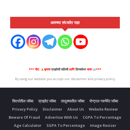
आमच्या संपर्कात राहा
*** नोट:
कृपया
प्राइवेसी पालिसी
आणि
डिस्क्लेमर
वाचा
***
By using our website you accept our disclaimer and privacy policy
विदर्भातील जॉब्स
प्राइवेट जॉब्स
तालुक्यातील जॉब्स
सेन्ट्रल गवर्नमेंट जॉब्स
Privacy Policy
Disclaimer
About Us
Website Review
Beware Of Fraud
Advertise With Us
CGPA To Percentage
Age Calculator
SGPA To Percentage
Image Resizer