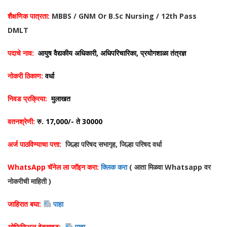
शैक्षणिक पात्रता:
MBBS / GNM Or B.Sc Nursing / 12th Pass
DMLT
पदाचे नाव:
आयुष वैद्यकीय अधिकारी, अधिपरिचारिका, प्रयोगशाळा तंत्रज्ञ
नोकरी ठिकाण:
वर्धा
निवड प्रक्रिया:
मुलाखत
वतनश्रेणी:
रु. 17,000/- ते 30000
अर्ज पाठविण्याचा पत्ता:
जिल्हा परिषद सभागृह, जिल्हा परिषद वर्धा
WhatsApp चॅनेल ला जॉइन करा:
क्लिक करा
( आता मिळवा Whatsapp वर
नोकरीची माहिती )
जाहिरात बघा:
पाहा
ओफिसिअल वेबसाइट:
पाहा