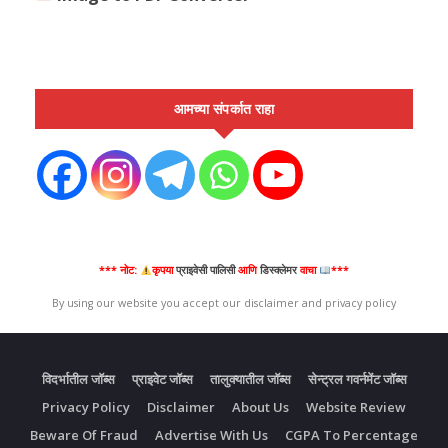
आमच्या संपर्कात राहा
*** नोट:
कृपया
प्राइवेसी पालिसी
आणि
डिस्क्लेमर
वाचा
***
By using our website you accept our disclaimer and privacy policy
विदर्भातील जॉब्स
प्राइवेट जॉब्स
तालुक्यातील जॉब्स
सेन्ट्रल गवर्नमेंट जॉब्स
Privacy Policy
Disclaimer
About Us
Website Review
Beware Of Fraud
Advertise With Us
CGPA To Percentage