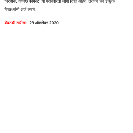
निरीक्षक, कनिष्ठ केमिस्ट
या पदांकारिता जागा रिक्त आहेत. तरीपण सर्व इच्छुक
विद्यार्थ्यानी अर्ज करावे.
शेवटची तारीख:
29 ऑक्टोबर 2020