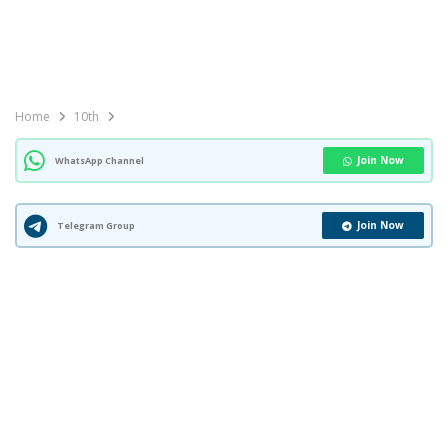
Home
10th
Join Now
WhatsApp Channel
Join Now
Telegram Group