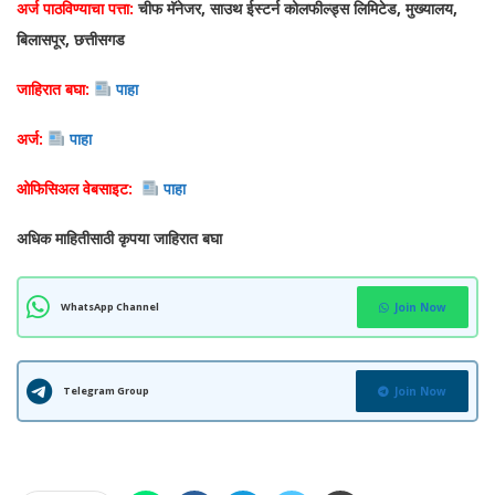
अर्ज पाठविण्याचा पत्ता:
चीफ मॅनेजर, साउथ ईस्टर्न कोलफील्ड्स लिमिटेड, मुख्यालय,
बिलासपूर, छत्तीसगड
जाहिरात बघा:
पाहा
अर्ज:
पाहा
ओफिसिअल वेबसाइट:
पाहा
अधिक माहितीसाठी कृपया जाहिरात बघा
WhatsApp Channel
Join Now
Telegram Group
Join Now