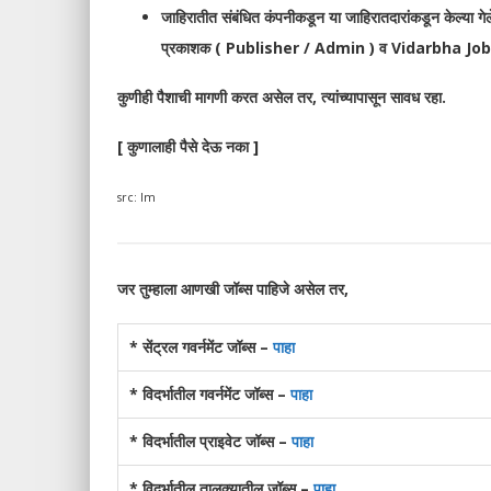
जाहिरातीत संबंधित कंपनीकडून या जाहिरातदारांकडून केल्या गेलेल
प्रकाशक ( Publisher / Admin ) व Vidarbha Jobs वेबसा
कुणीही पैशाची मागणी करत असेल तर, त्यांच्यापासून सावध रहा.
[ कुणालाही पैसे देऊ नका ]
src: lm
जर तुम्हाला आणखी जॉब्स पाहिजे असेल तर,
* सेंट्रल गवर्नमेंट जॉब्स –
पाहा
* विदर्भातील गवर्नमेंट जॉब्स –
पाहा
* विदर्भातील प्राइवेट जॉब्स –
पाहा
* विदर्भातील तालुक्यातील जॉब्स –
पाहा