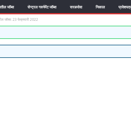
यातील जॉब्स
सेन्ट्रल गवर्नमेंट जॉब्स
सरळसेवा
निकाल
प्रवेशपत्
ल जॉब्स: 23 फेब्रुवारी 2022