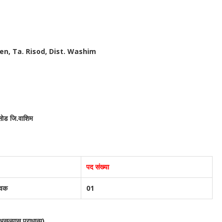
n, Ta. Risod, Dist. Washim
रिसोड जि.वाशिम
पद संख्या
ेवक
01
असल्यास प्राधान्य)