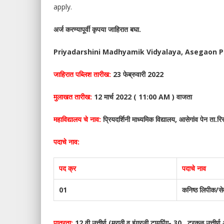
apply.
अर्ज करण्यापूर्वी कृपया जाहिरात बघा.
Priyadarshini Madhyamik Vidyalaya, Asegaon Pe
जाहिरात पब्लिश तारीख:
23 फेब्रुवारी 2022
मुलाखत तारीख:
12 मार्च 2022 ( 11:00 AM ) वाजता
महाविद्यालय चे नाव:
प्रियदर्शिनी माध्यमिक विद्यालय, आसेगांव पेन ता.
पदाचे नाव:
पद क्र
पदाचे नाव
01
कनिष्ठ लिपीक/स
पात्रता:
12 वी उत्तीर्ण (मराठी व इंग्रजी टायपिंग- 30, टरकळ उत्तीर्ण 