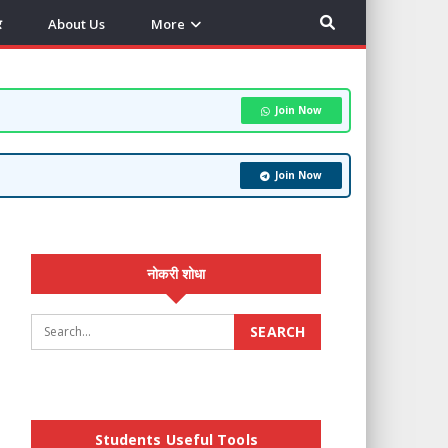
र
About Us
More
Join Now
Join Now
नोकरी शोधा
Students Useful Tools