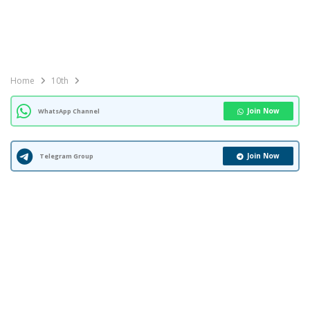
Home
10th
Join Now
WhatsApp Channel
Join Now
Telegram Group