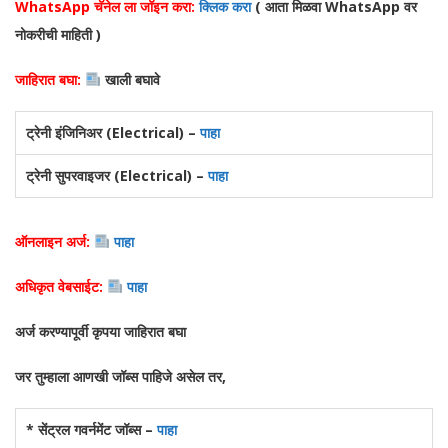
WhatsApp चॅनेल ला जॉइन करा:
क्लिक करा
( आता मिळवा WhatsA
pp वर
नोकरीची माहिती )
जाहिरात बघा:
खाली बघावे
ट्रेनी इंजिनिअर (Electrical) –
पाहा
ट्रेनी सुपरवाइजर (Electrical) –
पाहा
ऑनलाइन अर्ज:
पाहा
अधिकृत वेबसाईट:
पाहा
अर्ज करण्यापूर्वी कृपया जाहिरात बघा
जर तुम्हाला आणखी जॉब्स पाहिजे असेल तर,
* सेंट्रल गवर्नमेंट जॉब्स –
पाहा