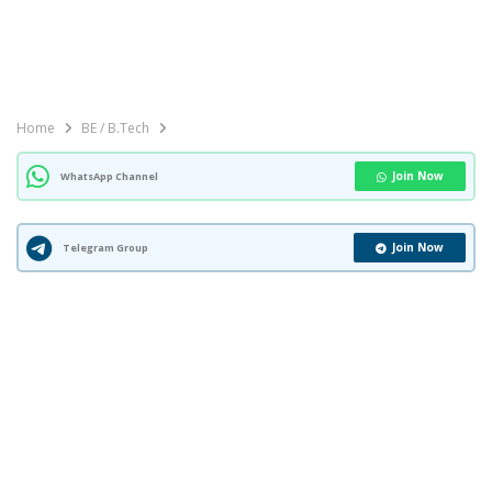
Home
BE / B.Tech
Join Now
WhatsApp Channel
Join Now
Telegram Group