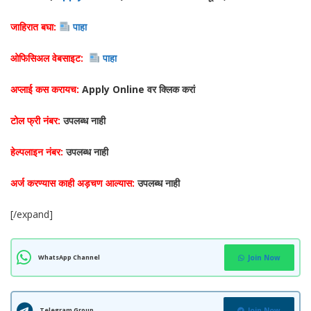
जाहिरात बघा:
पाहा
ओफिसिअल वेबसाइट:
पाहा
अप्लाई कस करायच:
Apply Online
वर क्लिक करां
टोल फ्री नंबर:
उपलब्ध नाही
हेल्पलाइन
नंबर:
उपलब्ध नाही
अर्ज करण्यास काही अड़चण आल्यास:
उपलब्ध नाही
[/expand]
WhatsApp Channel
Join Now
Telegram Group
Join Now