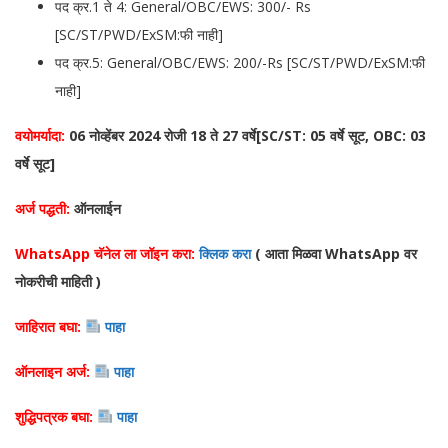
पद क्र.1 ते 4: General/OBC/EWS: 300/- Rs
[SC/ST/PWD/ExSM:फी नाही]
पद क्र.5: General/OBC/EWS: 200/-Rs [SC/ST/PWD/ExSM:फी
नाही]
वयोमर्यादा:
06 नोव्हेंबर 2024 रोजी 18 ते 27 वर्षे[SC/ST: 05 वर्षे सूट, OBC: 03
वर्षे सूट]
अर्ज पद्धती:
ऑनलाईन
WhatsApp चॅनेल ला जॉइन करा:
क्लिक करा
( आता मिळवा WhatsA
pp वर
नोकरीची माहिती )
जाहिरात बघा:
पाहा
ऑनलाइन अर्ज:
पाहा
शुद्धिपत्रक बघा:
पाहा