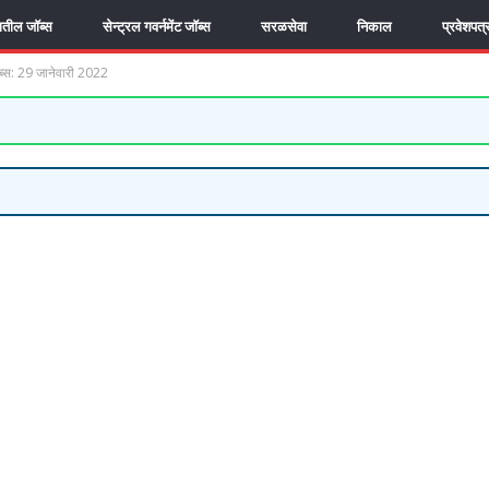
यातील जॉब्स
सेन्ट्रल गवर्नमेंट जॉब्स
सरळसेवा
निकाल
प्रवेशपत्
ब्स: 29 जानेवारी 2022