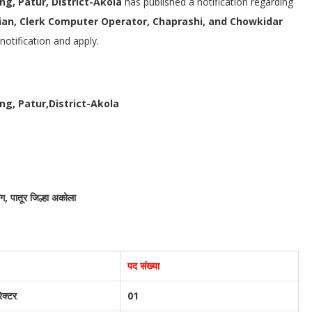
ng, Patur, District-Akola
has published a notification regarding
arian, Clerk Computer Operator, Chaprashi, and Chowkidar
otification and apply.
ng, Patur,District-Akola
ग, पातूर जिल्हा अकोला
पद संख्या
रेक्टर
01