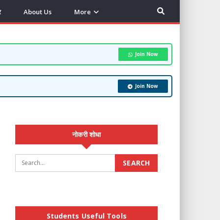
र
About Us
More
Join Now
Join Now
नोकरी शोधा
Students Useful Tools