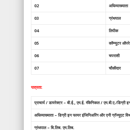
02
अधिव्याख्याता
03
ग्रंथपाल
04
लिपीक
05
कॉम्प्युटर ऑपर
06
चपराशी
07
चौकीदार
पात्रता:
प्राचार्य / डायरेक्टर – बी.ई., एम.ई. मॅकेनिकल / एम.बी.ए./डिग्री इ
अधिव्याख्याता – डिग्री इन फायर इंजिनिअरिंग ऑर एनी ग्रॅज्युएट विथ
ग्रंथपाल – बि.लिब. एम.लिब.