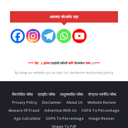
आमच्या संपर्कात राहा
*** नोट:
कृपया
प्राइवेसी पालिसी
आणि
डिस्क्लेमर
वाचा
***
By using our website you accept our disclaimer and privacy policy
विदर्भातील जॉब्स
प्राइवेट जॉब्स
तालुक्यातील जॉब्स
सेन्ट्रल गवर्नमेंट जॉब्स
Privacy Policy
Disclaimer
About Us
Website Review
Beware Of Fraud
Advertise With Us
CGPA To Percentage
Age Calculator
SGPA To Percentage
Image Resizer
Image To Pdf