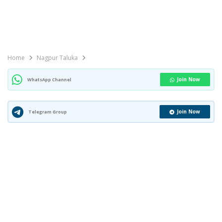
Home
Nagpur Taluka
Join Now
WhatsApp Channel
Join Now
Telegram Group