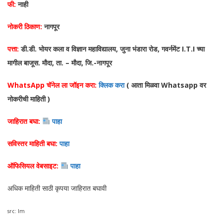
फी:
नाही
नोकरी ठिकाण:
नागपूर
पत्ता:
डी.डी. भोयर कला व विज्ञान महाविद्यालय, जुना भंडारा रोड, गवर्नमेंट I.T.I च्या
मागील बाजूस. मौदा, ता. – मौदा, जि.-नागपूर
WhatsApp चॅनेल ला जॉइन करा:
क्लिक करा
( आता मिळवा Whatsapp वर
नोकरीची माहिती )
जाहिरात बघा:
पाहा
सविस्तर माहिती बघा:
पाहा
ऑफिसियल वेबसाइट:
पाहा
अधिक माहिती साठी कृपया जाहिरात बघावी
src: lm