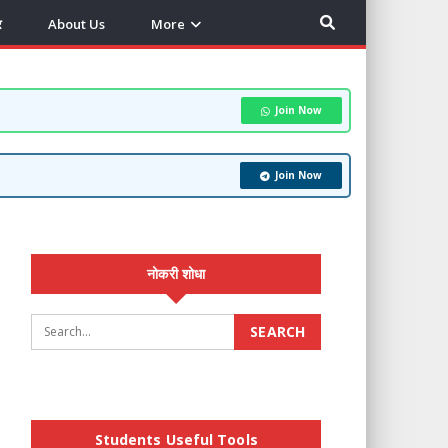
र
About Us
More
Join Now
Join Now
नोकरी शोधा
Students Useful Tools