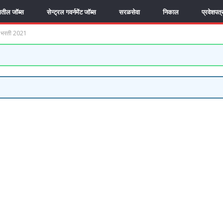
यातील जॉब्स
सेन्ट्रल गवर्नमेंट जॉब्स
सरळसेवा
निकाल
प्रवेशपत्
 भरती 2021