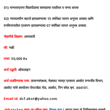
01) मान्यताप्राप्त विद्यापीठाचा कायद्याचा पदवीधर व सनद धारक
02) न्यायालयीन खटले हाताळण्याचा 15 वर्षापेक्षा जास्त अनुभव असावा आणि
वनविभागातील प्रकरण हाताळण्याचा 07 वर्षांपेक्षा जास्त अनुभव असावा.
नोकरीचे ठिकाण:
अमरावती
फी:
नाही
पगार:
50,000 Rs
अर्ज पद्धती:
ऑफलाइन
अर्ज पाठविण्याचा पत्ता:
उपवनसंरक्षक, मेळघाट व्याघ्र प्रकल्प आकोट वन्यजीव विभाग,
आकोट यांचे कार्यालय पोपटखेड रोड, आकोट, पिन कोड क्र. 444101.
Email Id:
dcf.akot@yahoo.com
WhatsApp ग्रुप ला जॉइन करा:
क्लिक करा
( कृपया ग्रुप चे डिस्क्रिप्शन वाचावे