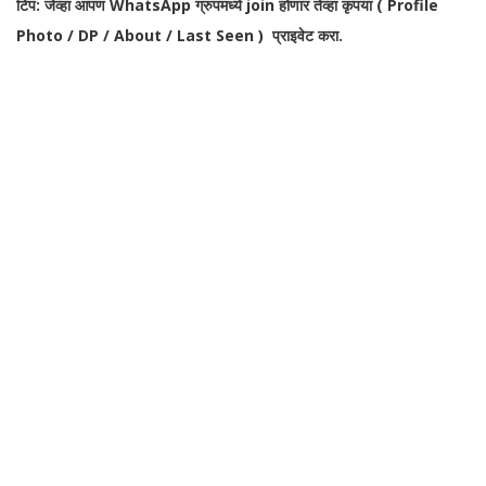
टिप: जेव्हा आपण WhatsApp ग्रुपमध्ये join होणार तेव्हा कृपया ( Profile
Photo / DP / About / Last Seen ) प्राइवेट करा.