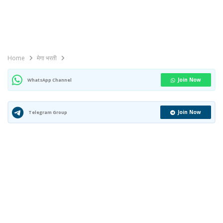
Home
मेगा भरती
Join Now
WhatsApp Channel
Join Now
Telegram Group