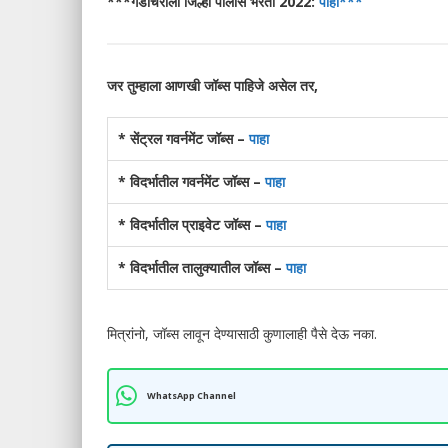
***गडचिरोली जिल्हा पोलीस भरती 2022:
पाहा***
जर तुम्हाला आणखी जॉब्स पाहिजे असेल तर,
* सेंट्रल गवर्नमेंट जॉब्स –
पाहा
* विदर्भातील गवर्नमेंट जॉब्स –
पाहा
* विदर्भातील प्राइवेट जॉब्स –
पाहा
* विदर्भातील तालुक्यातील जॉब्स –
पाहा
मित्रांनो, जॉब्स लावून देण्यासाठी कुणालाही पैसे देऊ नका.
WhatsApp Channel