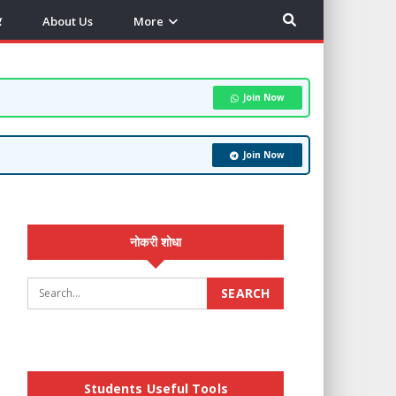
र
About Us
More
Join Now
Join Now
नोकरी शोधा
Students Useful Tools