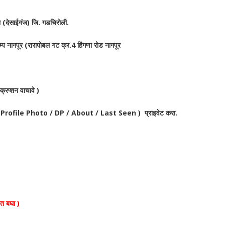
 (देसाईगंज) जि. गडचिरोली.
प नागपूर (रारापोबल गट क्र.4 हिंगणा रोड नागपूर
क्रिप्शन वाचावे )
पया ( Profile Photo / DP / About / Last Seen ) प्राइवेट करा.
ात बघा )