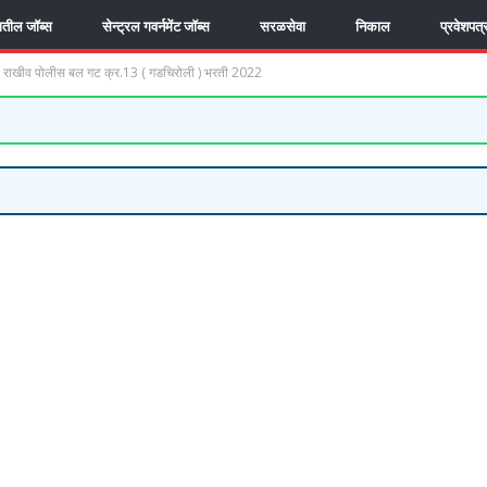
यातील जॉब्स
सेन्ट्रल गवर्नमेंट जॉब्स
सरळसेवा
निकाल
प्रवेशपत्
राखीव पोलीस बल गट क्र.13 ( गडचिरोली ) भरती 2022