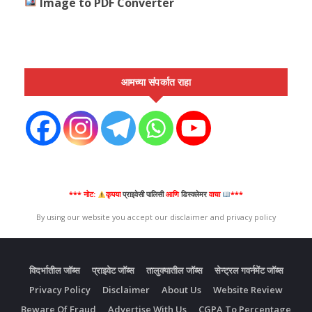
Image to PDF Converter
आमच्या संपर्कात राहा
*** नोट:
कृपया
प्राइवेसी पालिसी
आणि
डिस्क्लेमर
वाचा
***
By using our website you accept our disclaimer and privacy policy
विदर्भातील जॉब्स
प्राइवेट जॉब्स
तालुक्यातील जॉब्स
सेन्ट्रल गवर्नमेंट जॉब्स
Privacy Policy
Disclaimer
About Us
Website Review
Beware Of Fraud
Advertise With Us
CGPA To Percentage