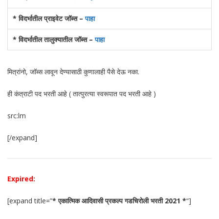
* विदर्भातील प्राइवेट जॉब्स –
पाहा
* विदर्भातील तालुक्यातील जॉब्स –
पाहा
मित्रांनो, जॉब्स लावून देण्यासाठी कुणालाही पैसे देऊ नका.
ही कंत्राटी पद भरती आहे ( तात्पुरत्या स्वरूपात पद भरती आहे )
src:lm
[/expand]
Expired:
[expand title=”
* एकात्मिक आदिवासी प्रकल्प गडचिरोली भरती 2021 *
“]