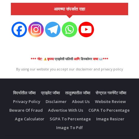
आमच्या संपर्कात राहा
*** नोट:
कृपया
प्राइवेसी पालिसी
आणि
डिस्क्लेमर
वाचा
***
By using our website you accept our disclaimer and privacy policy
विदर्भातील जॉब्स
प्राइवेट जॉब्स
तालुक्यातील जॉब्स
सेन्ट्रल गवर्नमेंट जॉब्स
Privacy Policy
Disclaimer
About Us
Website Review
Beware Of Fraud
Advertise With Us
CGPA To Percentage
Age Calculator
SGPA To Percentage
Image Resizer
Image To Pdf