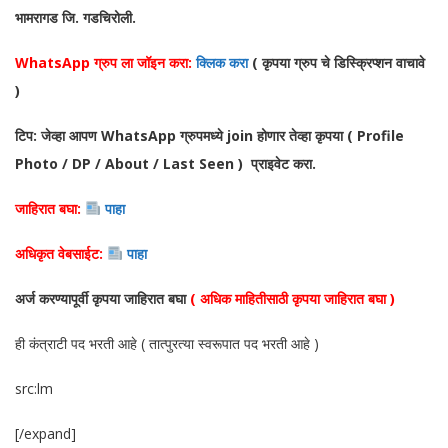
भामरागड जि. गडचिरोली.
WhatsApp ग्रुप ला जॉइन करा:
क्लिक करा
( कृपया ग्रुप चे डिस्क्रिप्शन वाचावे
)
टिप: जेव्हा आपण WhatsApp ग्रुपमध्ये join होणार तेव्हा कृपया ( Profile
Photo / DP / About / Last Seen ) प्राइवेट करा.
जाहिरात बघा:
पाहा
अधिकृत वेबसाईट:
पाहा
अर्ज करण्यापूर्वी कृपया जाहिरात बघा
( अधिक माहितीसाठी कृपया जाहिरात बघा )
ही कंत्राटी पद भरती आहे ( तात्पुरत्या स्वरूपात पद भरती आहे )
src:lm
[/expand]