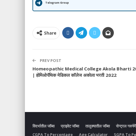
Telegram Group
Share
PREV POST
Homeopathic Medical College Akola Bharti 
| होमिओपॅथिक मेडिकल कॉलेज अकोला भरती 2022
विदर्भातील जॉब्स
प्राइवेट जॉब्स
तालुक्यातील जॉब्स
सेन्ट्रल गवर्नमे
CGPA To Percentage
Age Calculator
SGPA To P