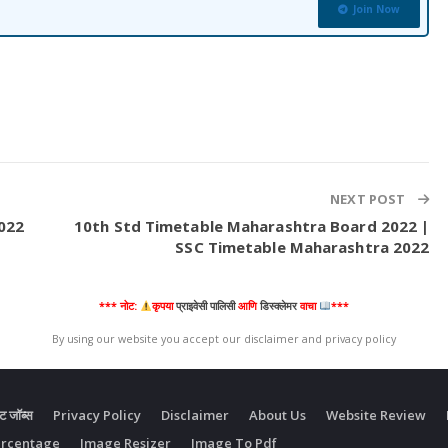
Join Now
NEXT POST
2022
10th Std Timetable Maharashtra Board 2022 |
SSC Timetable Maharashtra 2022
*** नोट:
कृपया
प्राइवेसी पालिसी
आणि
डिस्क्लेमर
वाचा
***
By using our website you accept our disclaimer and privacy policy
ंट जॉब्स
Privacy Policy
Disclaimer
About Us
Website Review
ercentage
Image Resizer
Image To Pdf