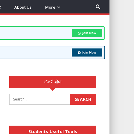
र
About Us
More
Join Now
Join Now
नोकरी शोधा
Students Useful Tools