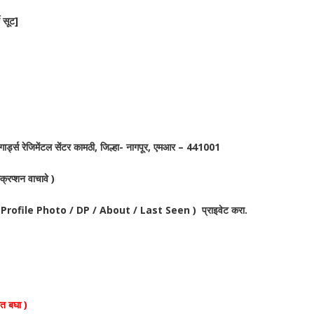
े सूट]
ार्ड्स रेजिमेंटल सेंटर कामठी, जिल्हा- नागपूर, एमआर – 441001
क्रिप्शन वाचावे )
पया ( Profile Photo / DP / About / Last Seen ) प्राइवेट करा.
ात बघा )