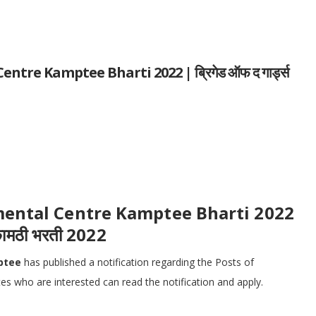
re Kamptee Bharti 2022 | ब्रिगेड ऑफ द गार्ड्स
mental Centre Kamptee Bharti 2022
र कामठी भरती 2022
mptee
has published a notification regarding the Posts of
tes who are interested can read the notification and apply.