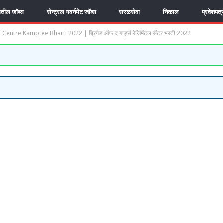
यातील जॉब्स
सेन्ट्रल गवर्नमेंट जॉब्स
सरळसेवा
निकाल
प्रवेशपत्
ntre Kamptee Bharti 2022 | ब्रिगेड ऑफ द गार्ड्स रेजिमेंटल सेंटर भरती 2022