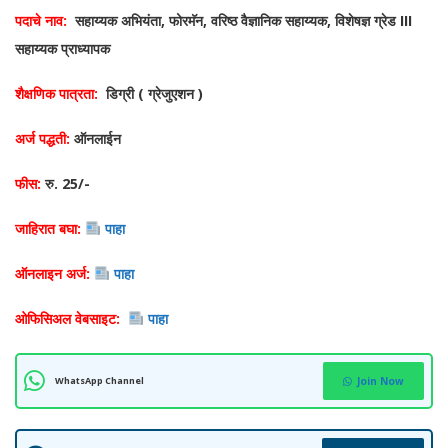
पदाचे नाव:
सहाय्यक अभियंता, फोरमॅन, वरिष्ठ वैज्ञानिक सहाय्यक, विशेषज्ञ ग्रेड III
सहाय्यक प्राध्यापक
शैक्षणिक पात्रता:
डिग्री ( ग्रेजुएशन )
अर्ज पद्धती:
ऑनलाईन
फीस:
रु. 25/-
जाहिरात बघा:
पाहा
ऑनलाइन अर्ज:
पाहा
ओफिसिअल वेबसाइट:
पाहा
WhatsApp Channel
Join Now