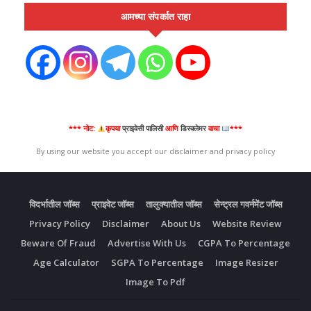
आमच्या संपर्कात राहा
*** नोट:
कृपया
प्राइवेसी पालिसी
आणि
डिस्क्लेमर
वाचा
***
By using our website you accept our disclaimer and privacy policy
विदर्भातील जॉब्स
प्राइवेट जॉब्स
तालुक्यातील जॉब्स
सेन्ट्रल गवर्नमेंट जॉब्स
Privacy Policy
Disclaimer
About Us
Website Review
Beware Of Fraud
Advertise With Us
CGPA To Percentage
Age Calculator
SGPA To Percentage
Image Resizer
Image To Pdf