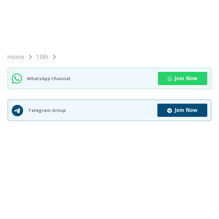
Home
10th
Join Now
WhatsApp Channel
Join Now
Telegram Group