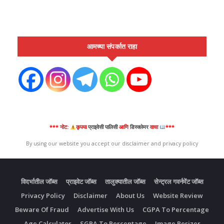
आमच्या संपर्कात राहा
*** नोट:
कृपया
प्राइवेसी पालिसी
आणि
डिस्क्लेमर
वाचा
***
By using our website you accept our disclaimer and privacy policy
विदर्भातील जॉब्स
प्राइवेट जॉब्स
तालुक्यातील जॉब्स
सेन्ट्रल गवर्नमेंट जॉब्स
Privacy Policy
Disclaimer
About Us
Website Review
Beware Of Fraud
Advertise With Us
CGPA To Percentage
Age Calculator
SGPA To Percentage
Image Resizer