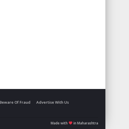
Beware Of Fraud
Advertise With Us
Made with
in Maharashtra