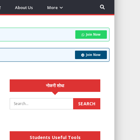
र
About Us
More
Join Now
Join Now
नोकरी शोधा
Students Useful Tools