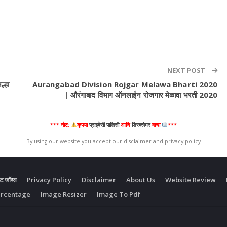
NEXT POST
्हा
Aurangabad Division Rojgar Melawa Bharti 2020
| औरंगाबाद विभाग ऑनलाईन रोजगार मेळावा भरती 2020
*** नोट:
कृपया
प्राइवेसी पालिसी
आणि
डिस्क्लेमर
वाचा
***
By using our website you accept our disclaimer and privacy policy
ंट जॉब्स
Privacy Policy
Disclaimer
About Us
Website Review
ercentage
Image Resizer
Image To Pdf