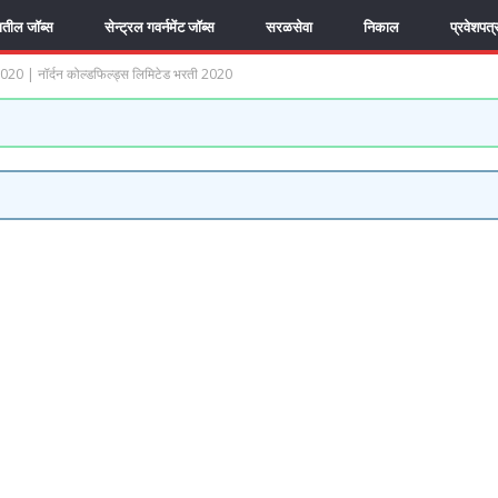
यातील जॉब्स
सेन्ट्रल गवर्नमेंट जॉब्स
सरळसेवा
निकाल
प्रवेशपत्
 | नॉर्दन कोल्डफिल्ड्स लिमिटेड भरती 2020