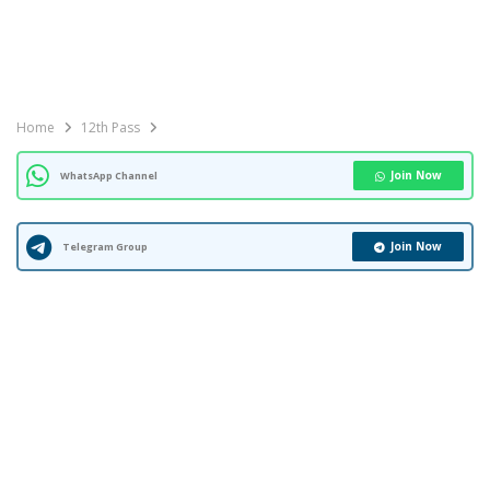
Home
12th Pass
Join Now
WhatsApp Channel
Join Now
Telegram Group