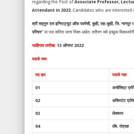
regarding the Post of
Associate Professor, Lectur
Attendant in 2022
. Candidates who are interested 
श्री सद्गुरु दत्त इन्स्टिट्यूट ऑफ फार्मसी, कुही, तह-कुही, जि. नागपूर
म
परिचर”
या पदा करिता जागा रिक्त आहेत. तरीपण सर्व इच्छुक विद्यार्थ्यानी
जाहिरात तारीख:
13 ऑगस्ट 2022
पदाचे नाव:
पद क्र
पदाचे नाव
01
असोसिएट प्रो
02
असिस्टंट प्रो
03
लेक्चरर
04
लॅब. तंत्रज्ञ