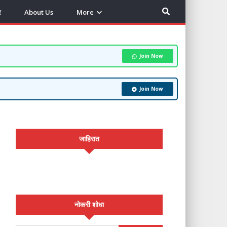
र
About Us
More
Join Now
Join Now
जाहिरात
नोकरी शोधा