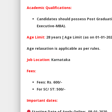
Academic Qualifications:
Candidates should possess Post Graduatio
Executive-MBA).
Age Limit:
28 years [ Age Limit (as on 01-01-202
Age relaxation is applicable as per rules.
Job Location:
Karnataka
Fees:
Fees: Rs. 600/-
For SC/ ST: 500/-
Important dates:
Starting
Date
of Apply Online: 08-01-2020