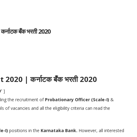
नाटक बँक भरती 2020
2020 | कर्नाटक बँक
भरती 2020
0
” ]
ding the recruitment of
Probationary Officer (Scale-I)
&
 of vacancies and all the eligibility criteria can read the
le-I)
positions in the
Karnataka Bank.
However, all interested