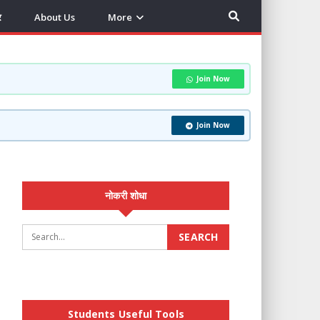
र
About Us
More
Join Now
Join Now
नोकरी शोधा
Students Useful Tools