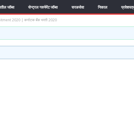
यातील जॉब्स
सेन्ट्रल गवर्नमेंट जॉब्स
सरळसेवा
निकाल
प्रवेशपत्
tment 2020 | कर्नाटक बँक भरती 2020