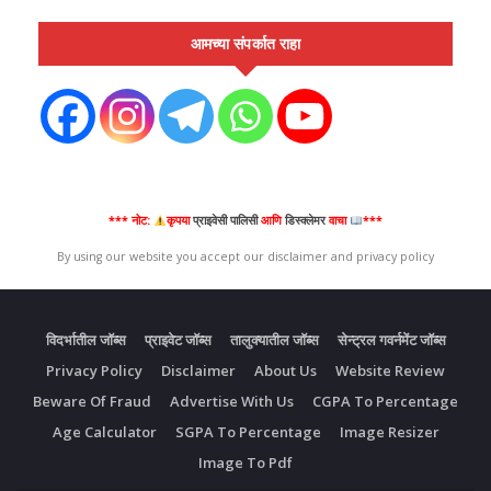
आमच्या संपर्कात राहा
*** नोट:
कृपया
प्राइवेसी पालिसी
आणि
डिस्क्लेमर
वाचा
***
By using our website you accept our disclaimer and privacy policy
विदर्भातील जॉब्स
प्राइवेट जॉब्स
तालुक्यातील जॉब्स
सेन्ट्रल गवर्नमेंट जॉब्स
Privacy Policy
Disclaimer
About Us
Website Review
Beware Of Fraud
Advertise With Us
CGPA To Percentage
Age Calculator
SGPA To Percentage
Image Resizer
Image To Pdf