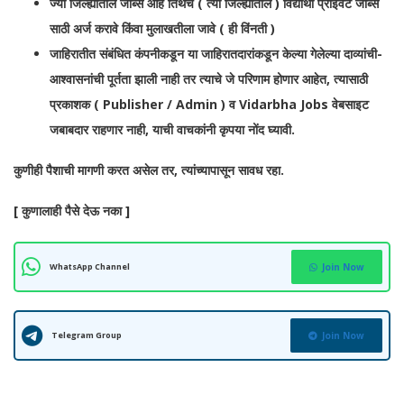
ज्या जिल्ह्यातील जॉब्स आहे तिथचे ( त्या जिल्ह्यातील ) विद्यार्थी प्राइवेट जॉब्स
साठी अर्ज करावे किंवा मुलाखतीला जावे ( ही विंनती )
जाहिरातीत संबंधित कंपनीकडून या जाहिरातदारांकडून केल्या गेलेल्या दाव्यांची-
आश्वासनांची पूर्तता झाली नाही तर त्याचे जे परिणाम होणार आहेत, त्यासाठी
प्रकाशक ( Publisher / Admin ) व Vidarbha Jobs वेबसाइट
जबाबदार राहणार नाही, याची वाचकांनी कृपया नोंद घ्यावी.
कुणीही पैशाची मागणी करत असेल तर, त्यांच्यापासून सावध रहा.
[ कुणालाही पैसे देऊ नका ]
WhatsApp Channel
Join Now
जाहिरात पब्लिश तारीख:
12 नोव्हेंबर 2025
Telegram Group
Join Now
मुलाखत तारीख:
16 नोव्हेंबर 2025 ( 11:00 AM ते 03:00 PM ) वाजता
पर्यंत