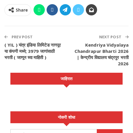
विद्यालय चे नाव:
पंढरीबापु देशमुख उच्च माध्यमिक विद्यालय येरंडी/महागांव ता.
अर्जुनी/मोर. जि.गोंदिया
Share
पद क्र.
पदाचे नाव
पद संख्या
PREV POST
NEXT POST
01
प्रयोगशाळा सहाय्यक
02
( YIL ) यंत्र इंडिया लिमिटेड नागपूर
Kendriya Vidyalaya
या कंपनी मध्ये; 3979 जागांसाठी
Chandrapur Bharti 2026
भरती ( जाणून घ्या माहिती )
पात्रता:
| केन्द्रीय विद्यालय चंद्रपुर भरती
2026
नोकरी ठिकाण:
जाहिरात
अर्ज:
पत्ता:
नोकरी शोधा
WhatsAppचॅनेल ला जॉइन करा:
क्लिक करा