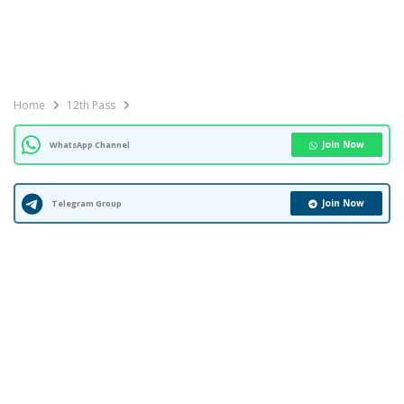
Home
12th Pass
Join Now
WhatsApp Channel
Join Now
Telegram Group