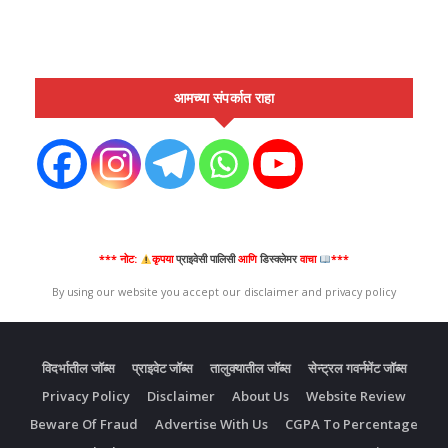
आमच्या संपर्कात राहा
*** नोट:
कृपया
प्राइवेसी पालिसी
आणि
डिस्क्लेमर
वाचा
***
By using our website you accept our disclaimer and privacy policy
विदर्भातील जॉब्स
प्राइवेट जॉब्स
तालुक्यातील जॉब्स
सेन्ट्रल गवर्नमेंट जॉब्स
Privacy Policy
Disclaimer
About Us
Website Review
Beware Of Fraud
Advertise With Us
CGPA To Percentage